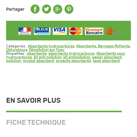
Partager
Catégories :
Absorbants hydrocarbures
,
Absorbants, Barrages flottants,
Obturateurs
,
Dépollution sur l'eau
Étiquettes :
absorbants
,
absorbants hydrocarbures
,
Absorbants pour
hydrocarbures
,
kit anti pollution
,
kit antipollution
,
papier absorbant
,
pollution
,
produit absorbant
,
produits absorbants
,
tapis absorbant
EN SAVOIR PLUS
FICHE TECHNIQUE