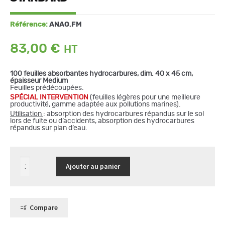
Référence:
ANAO.FM
83,00
€
100 feuilles absorbantes hydrocarbures, dim. 40 x 45 cm,
épaisseur Medium
Feuilles prédécoupées.
S
PÉCIAL INTERVENTION
(feuilles légères pour une meilleure
productivité, gamme adaptée aux pollutions marines).
Utilisation
: absorption des hydrocarbures répandus sur le sol
lors de fuite ou d’accidents, absorption des hydrocarbures
répandus sur plan d’eau.
quantité
Ajouter au panier
de
100
feuilles
absorbantes
épaisseur
médium
Compare
-
gamme
standard