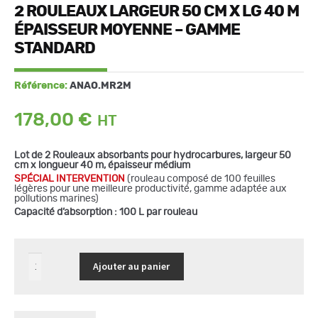
2 ROULEAUX LARGEUR 50 CM X LG 40 M
ÉPAISSEUR MOYENNE – GAMME
STANDARD
Référence:
ANAO.MR2M
178,00
€
Lot de 2 Rouleaux absorbants pour hydrocarbures, largeur 50
cm x longueur 40 m, épaisseur médium
S
PÉCIAL INTERVENTION
(rouleau composé de 100 feuilles
légères pour une meilleure productivité, gamme adaptée aux
pollutions marines)
Capacité d’absorption : 100 L par rouleau
quantité
Ajouter au panier
de
2
Rouleaux
largeur
50
cm