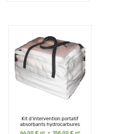
Kit d’intervention portatif
absorbants hydrocarbures
Plage
66,00
€
–
158,00
€