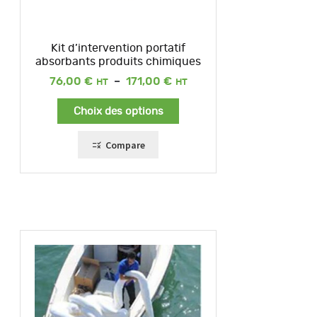
Kit d’intervention portatif
absorbants produits chimiques
Plage
76,00
€
–
171,00
€
de
prix :
Choix des options
76,00 €
à
171,00 €
Compare