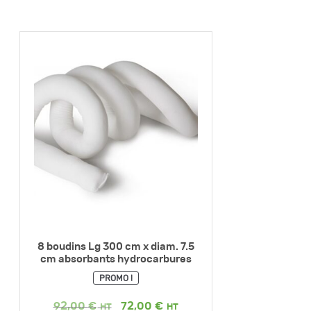
8 boudins Lg 300 cm x diam. 7.5
cm absorbants hydrocarbures
PROMO !
Le
Le
92,00
€
72,00
€