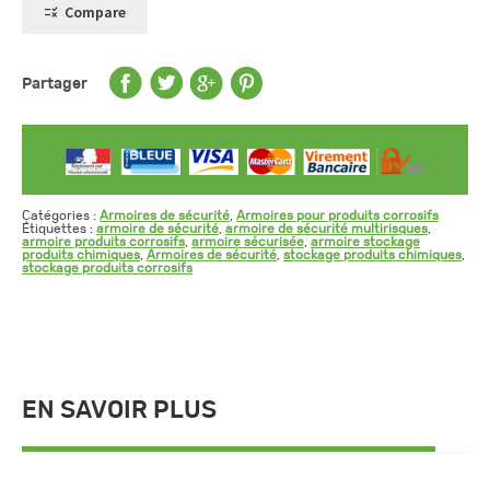
Compare
2
portes
Partager
Catégories :
Armoires de sécurité
,
Armoires pour produits corrosifs
Étiquettes :
armoire de sécurité
,
armoire de sécurité multirisques
,
armoire produits corrosifs
,
armoire sécurisée
,
armoire stockage
produits chimiques
,
Armoires de sécurité
,
stockage produits chimiques
,
stockage produits corrosifs
EN SAVOIR PLUS