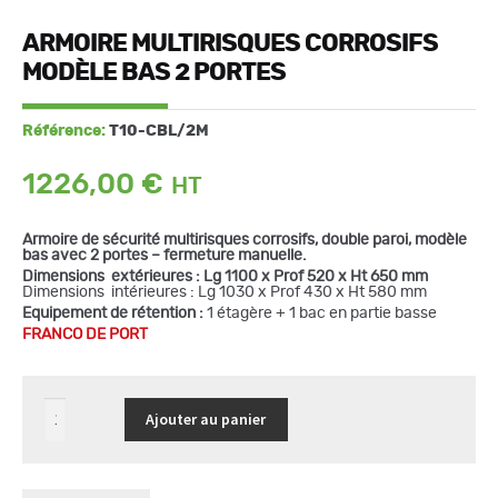
ARMOIRE MULTIRISQUES CORROSIFS
MODÈLE BAS 2 PORTES
Référence:
T10-CBL/2M
1226,00
€
Armoire de sécurité multirisques corrosifs, double paroi, modèle
bas avec 2 portes – fermeture manuelle.
Dimensions extérieures : Lg 1100 x Prof 520 x Ht 650 mm
Dimensions intérieures : Lg 1030 x Prof 430 x Ht 580 mm
Equipement de rétention :
1 étagère + 1 bac en partie basse
FRANCO DE PORT
quantité
Ajouter au panier
de
Armoire
multirisques
corrosifs
modèle
bas