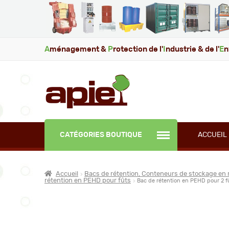
A
ménagement &
P
rotection de l'
I
ndustrie & de l'
E
n
CATÉGORIES BOUTIQUE
ACCUEIL
Accueil
Bacs de rétention, Conteneurs de stockage en 
rétention en PEHD pour fûts
Bac de rétention en PEHD pour 2 fû