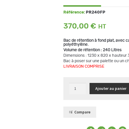
Référence:
PR240FP
370,00
€
Bac de rétention à fond plat, avec ca
polyéthylène.
Volume de rétention : 240 Litres
Dimensions : 1230 x 820 x hauteur
Bac à poser sur une palette ou un ch
LIVRAISON COMPRISE
quantité
Ajouter au panier
de
Bac
de
rétention
en
PEHD
Compare
pour
2
fûts
de
220