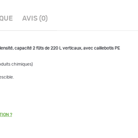
IQUE
AVIS (0)
densité, capacité 2 fûts de 220 L verticaux, avec caillebotis PE
oduits chimiques)
escible.
TION ?