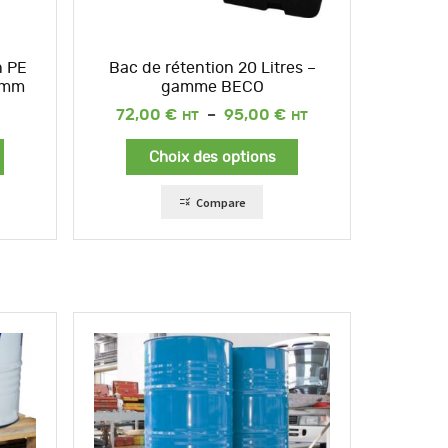
n PE
Bac de rétention 20 Litres –
0 mm
gamme BECO
Plage
72,00
€
–
95,00
€
de
prix :
Choix des options
72,00 €
à
95,00 €
Compare