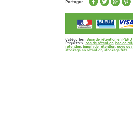
Partager
L
-
fond
plat,
avec
caillebotis
Catégories :
Bacs de rétention en PEHD 
Étiquettes :
bac de rétention
,
bac de rét
rétention
,
bassin de rétention
,
cuve de r
stockage en rétention
,
stockage fûts