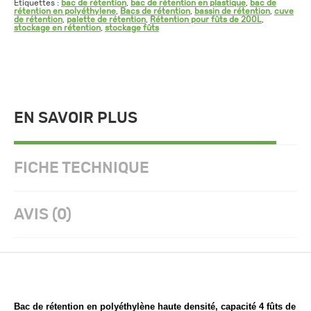
Étiquettes :
bac de rétention
,
bac de rétention en plastique
,
bac de
rétention en polyéthylene
,
Bacs de rétention
,
bassin de rétention
,
cuve
de rétention
,
palette de rétention
,
Rétention pour fûts de 200L
,
stockage en rétention
,
stockage fûts
EN SAVOIR PLUS
FICHE TECHNIQUE
AVIS (0)
Bac de rétention en polyéthylène haute densité, capacité 4 fûts de