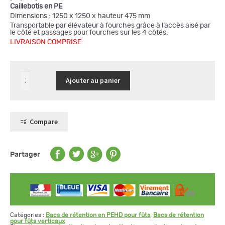
Caillebotis en PE
Dimensions : 1250 x 1250 x hauteur 475 mm
Transportable par élévateur à fourches grâce à l’accès aisé par
le côté et passages pour fourches sur les 4 côtés.
LIVRAISON COMPRISE
quantité
Ajouter au panier
de
Bac
de
rétention
en
PEHD
Compare
pour
4
fûts
de
220
Partager
L
Catégories :
Bacs de rétention en PEHD pour fûts
,
Bacs de rétention
pour fûts verticaux