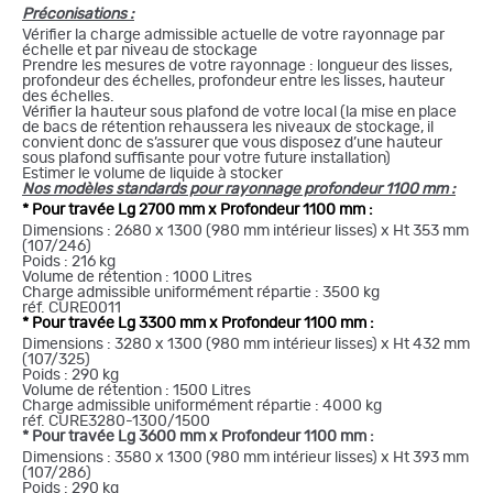
Préconisations :
Vérifier la charge admissible actuelle de votre rayonnage par
échelle et par niveau de stockage
Prendre les mesures de votre rayonnage : longueur des lisses,
profondeur des échelles, profondeur entre les lisses, hauteur
des échelles.
Vérifier la hauteur sous plafond de votre local (la mise en place
de bacs de rétention rehaussera les niveaux de stockage, il
convient donc de s’assurer que vous disposez d’une hauteur
sous plafond suffisante pour votre future installation)
Estimer le volume de liquide à stocker
Nos modèles standards pour rayonnage profondeur 1100 mm :
* Pour travée Lg 2700 mm x Profondeur 1100 mm :
Dimensions : 2680 x 1300 (980 mm intérieur lisses) x Ht 353 mm
(107/246)
Poids : 216 kg
Volume de rétention : 1000 Litres
Charge admissible uniformément répartie : 3500 kg
réf. CURE0011
* Pour travée Lg 3300 mm x Profondeur 1100 mm :
Dimensions : 3280 x 1300 (980 mm intérieur lisses) x Ht 432 mm
(107/325)
Poids : 290 kg
Volume de rétention : 1500 Litres
Charge admissible uniformément répartie : 4000 kg
réf. CURE3280-1300/1500
* Pour travée Lg 3600 mm x Profondeur 1100 mm :
Dimensions : 3580 x 1300 (980 mm intérieur lisses) x Ht 393 mm
(107/286)
Poids : 290 kg