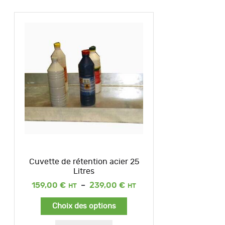
Cuvette de rétention acier 25
Litres
Plage
159,00
€
–
239,00
€
de
prix :
Choix des options
159,00 €
à
239,00 €