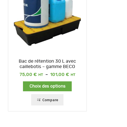
Bac de rétention 30 L avec
caillebotis – gamme BECO
Plage
75,00
€
–
101,00
€
de
prix :
Choix des options
75,00 €
à
101,00 €
Compare