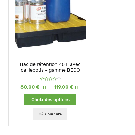
Bac de rétention 40 L avec
caillebotis – gamme BECO
Note
Plage
80,00
€
–
119,00
€
4.00
de
sur 5
prix :
Choix des options
80,00 €
à
119,00 €
Compare