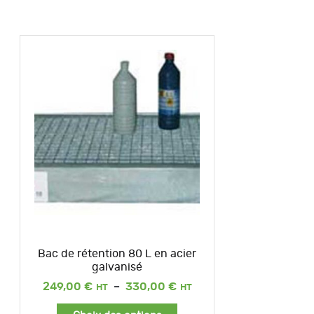
Bac de rétention 80 L en acier
galvanisé
Plage
249,00
€
–
330,00
€
de
prix :