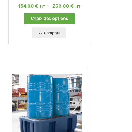
Plage
154,00
€
–
230,00
€
de
prix :
Choix des options
154,00 €
à
230,00 €
Compare