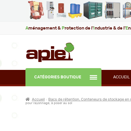
A
ménagement &
P
rotection de l'
I
ndustrie & de l'
E
n
CATÉGORIES BOUTIQUE
ACCUEIL
Accueil
Bacs de rétention, Conteneurs de stockage en 
pour rayonnage, à poser au sol