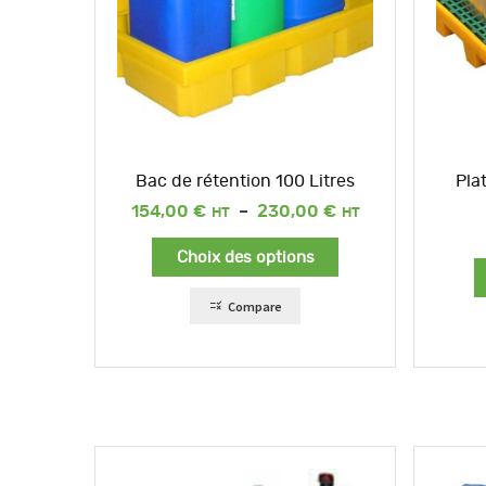
Bac de rétention 100 Litres
Pla
Plage
154,00
€
–
230,00
€
de
prix :
Choix des options
154,00 €
à
230,00 €
Compare