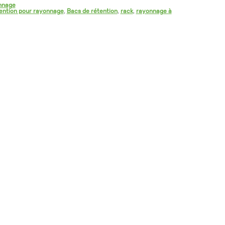
onnage
ention pour rayonnage
,
Bacs de rétention
,
rack
,
rayonnage à