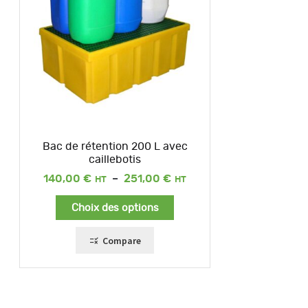
Bac de rétention 200 L avec
caillebotis
Plage
140,00
€
–
251,00
€
de
prix :
Choix des options
140,00 €
à
251,00 €
Compare