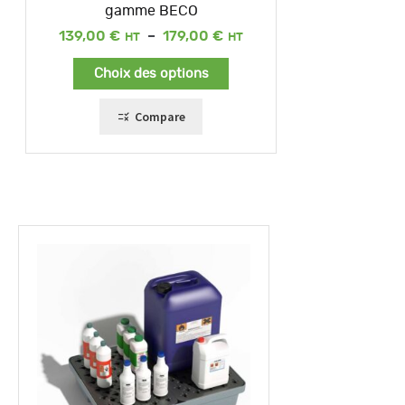
gamme BECO
Plage
139,00
€
–
179,00
€
de
prix :
Choix des options
139,00 €
à
179,00 €
Compare