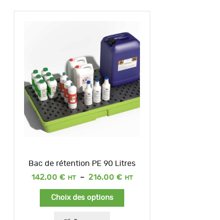
Bac de rétention PE 90 Litres
Plage
142,00
€
–
216,00
€
de
prix :
Choix des options
142,00 €
à
216,00 €