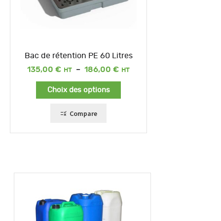
Bac de rétention PE 60 Litres
Plage
135,00
€
–
186,00
€
de
prix :
Choix des options
135,00 €
à
186,00 €
Compare