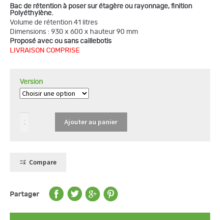
Bac de rétention à poser sur étagère ou rayonnage, finition
130,00 €
Polyéthylène.
à
Volume de rétention 41 litres
190,00 €
quantité
Dimensions : 930 x 600 x hauteur 90 mm
de
Proposé avec ou sans caillebotis
Bac
de
LIVRAISON COMPRISE
rétention
41
L
pour
Version
étagère
Ajouter au panier
Compare
Partager