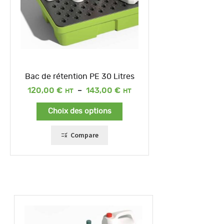
Bac de rétention PE 30 Litres
Plage
120,00
€
–
143,00
€
de
prix :
Choix des options
120,00 €
à
143,00 €
Compare