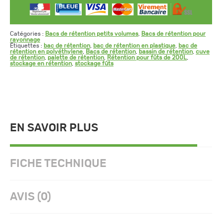
Catégories :
Bacs de rétention petits volumes
,
Bacs de rétention pour
rayonnage
Étiquettes :
bac de rétention
,
bac de rétention en plastique
,
bac de
rétention en polyéthylene
,
Bacs de rétention
,
bassin de rétention
,
cuve
de rétention
,
palette de rétention
,
Rétention pour fûts de 200L
,
stockage en rétention
,
stockage fûts
EN SAVOIR PLUS
FICHE TECHNIQUE
AVIS (0)