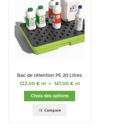
Bac de rétention PE 20 Litres
Plage
122,00
€
–
147,00
€
de
prix :
Choix des options
122,00 €
à
147,00 €
Compare