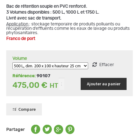
prix :
Bac de rétention souple en PVC renforcé.
475,00 €
3 Volumes disponibles : 500 L, 1000 L et 1750 L.
à
Livré avec sac de transport.
797,00 €
Application
: stockage temporaire de produits polluants ou
quantité
récupération d’effluents comme les eaux de lavage ou produits
de
phytosanitaires.
Bac
de
Franco de port
rétention
souple
en
PVC
Volume
Effacer
Référence:
90107
Ajouter au panier
475,00
€
Compare
Partager