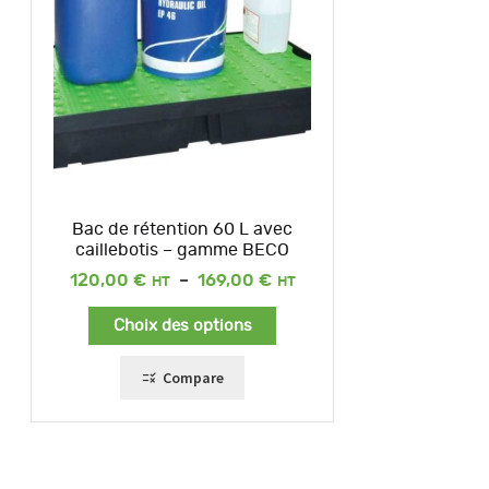
Bac de rétention 60 L avec
caillebotis – gamme BECO
Plage
120,00
€
–
169,00
€
de
prix :
Choix des options
120,00 €
à
169,00 €
Compare