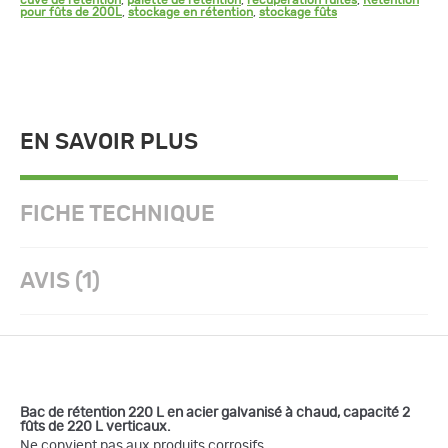
cuve de rétention
,
palette de rétention
,
récupération fuites
,
Rétention
pour fûts de 200L
,
stockage en rétention
,
stockage fûts
EN SAVOIR PLUS
FICHE TECHNIQUE
AVIS (1)
Bac de rétention 220 L en acier galvanisé à chaud, capacité 2
fûts de 220 L verticaux.
Ne convient pas aux produits corrosifs.