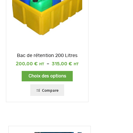
Bac de rétention 200 Litres
Plage
200,00
€
–
315,00
€
de
prix :
Choix des options
200,00 €
à
315,00 €
Compare