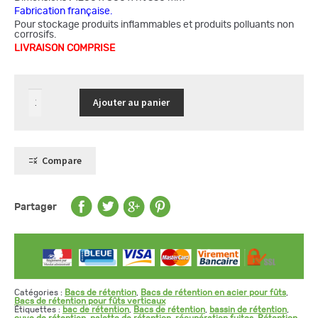
Fabrication française.
Pour stockage produits inflammables et produits polluants non
corrosifs.
LIVRAISON COMPRISE
quantité
Ajouter au panier
de
Bac
de
rétention
acier
pour
Compare
2
fûts
de
220
L
Partager
Catégories :
Bacs de rétention
,
Bacs de rétention en acier pour fûts
,
Bacs de rétention pour fûts verticaux
Étiquettes :
bac de rétention
,
Bacs de rétention
,
bassin de rétention
,