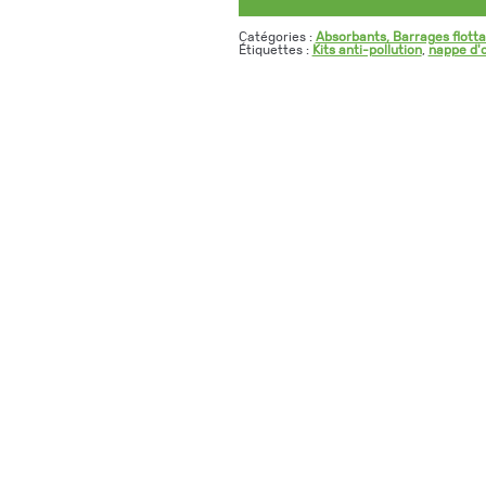
Catégories :
Absorbants, Barrages flotta
Étiquettes :
Kits anti-pollution
,
nappe d'