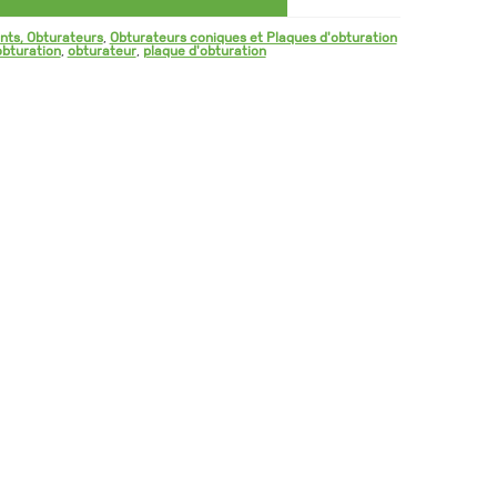
nts, Obturateurs
,
Obturateurs coniques et Plaques d'obturation
obturation
,
obturateur
,
plaque d'obturation