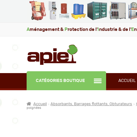
A
ménagement &
P
rotection de l'
I
ndustrie & de l'
E
n
CATÉGORIES BOUTIQUE
ACCUEIL
Accueil
Absorbants, Barrages flottants, Obturateurs
poignées