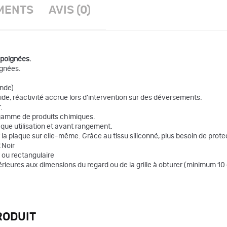
MENTS
AVIS (0)
 poignées.
ignées.
ande)
pide, réactivité accrue lors d’intervention sur des déversements.
.
gamme de produits chimiques.
aque utilisation et avant rangement.
lier la plaque sur elle-même. Grâce au tissu siliconné, plus besoin de pro
Noir
 ou rectangulaire
érieures aux dimensions du regard ou de la grille à obturer (minimum 10
RODUIT