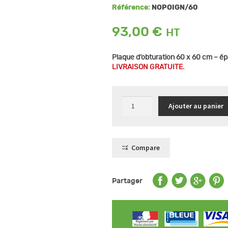
Référence:
NOPOIGN/60
93,00
€
Plaque d’obturation 60 x 60 cm – é
LIVRAISON GRATUITE.
quantité
Ajouter au panier
de
Plaque
d'obturation
60x60
cm
avec
Compare
poignées
Partager