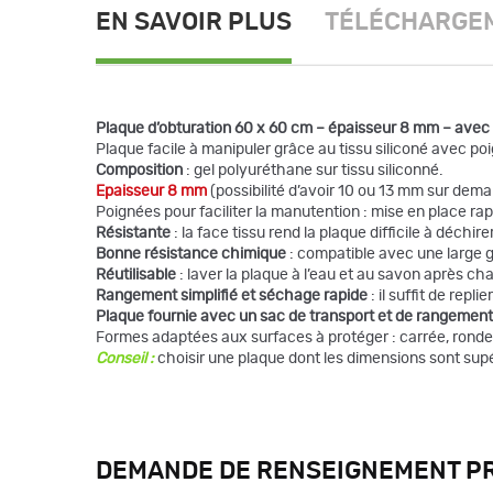
EN SAVOIR PLUS
TÉLÉCHARGE
Plaque d’obturation 60 x 60 cm – épaisseur 8 mm – avec
Plaque facile à manipuler grâce au tissu siliconé avec po
Composition
: gel polyuréthane sur tissu siliconné.
Epaisseur 8 mm
(possibilité d’avoir 10 ou 13 mm sur dem
Poignées pour faciliter la manutention : mise en place ra
Résistante
: la face tissu rend la plaque difficile à déchirer
Bonne résistance chimique
: compatible avec une large 
Réutilisable
: laver la plaque à l’eau et au savon après ch
Rangement simplifié et séchage rapide
: il suffit de rep
Plaque fournie avec un sac de transport et de rangement
Formes adaptées aux surfaces à protéger : carrée, ronde
Conseil :
choisir une plaque dont les dimensions sont sup
DEMANDE DE RENSEIGNEMENT P