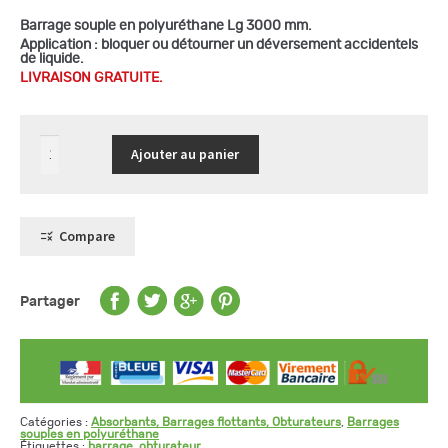
Barrage souple en polyuréthane Lg 3000 mm.
Application :
bloquer ou détourner un déversement accidentels
de liquide.
LIVRAISON GRATUITE.
quantité
Ajouter au panier
de
Barrage
souple
en
polyuréthane
Longueur
Compare
3
m
Partager
Catégories :
Absorbants, Barrages flottants, Obturateurs
,
Barrages
souples en polyuréthane
Étiquettes :
barrage
,
obturateur