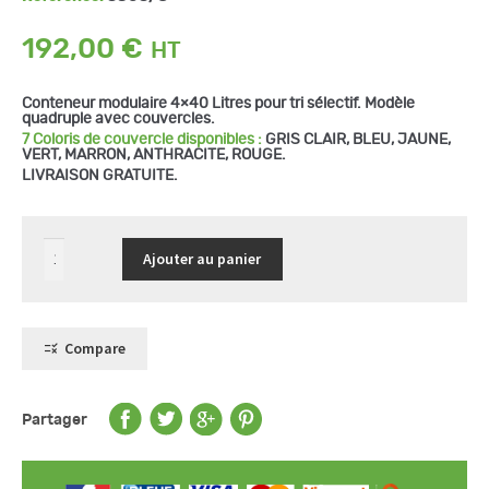
192,00
€
Conteneur modulaire 4×40 Litres pour tri sélectif. Modèle
quadruple avec couvercles.
7 Coloris de couvercle disponibles :
GRIS CLAIR, BLEU, JAUNE,
VERT, MARRON, ANTHRACITE, ROUGE.
LIVRAISON GRATUITE.
quantité
Ajouter au panier
de
Collecteur
de
tri
sélectif
4x40
Compare
L,
avec
4
couvercles
Partager