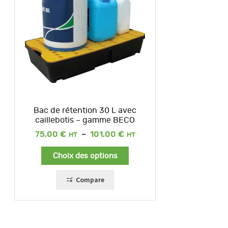
Bac de rétention 30 L avec
caillebotis – gamme BECO
Plage
75,00
€
–
101,00
€
de
prix :
Choix des options
75,00 €
à
101,00 €
Compare