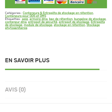
Catégories :
Conteneurs & Entrepôts de stockage en rétention
,
Conteneurs pour DDS et DMS
Étiquettes :
apie
,
armoire dms
,
bac de rétention
,
bungalow de stockage
,
conteneur dms
,
entrepot de sécurité
,
entrepot de stockage
,
Entrepôts
de stockage
,
module de stockage
,
stockage en rétention
,
Stockage
phytosanitaires
EN SAVOIR PLUS
AVIS (0)