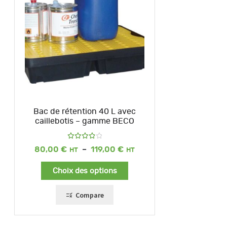
Bac de rétention 40 L avec
caillebotis – gamme BECO
Note
Plage
80,00
€
–
119,00
€
4.00
de
sur 5
prix :
Choix des options
80,00 €
à
119,00 €
Compare