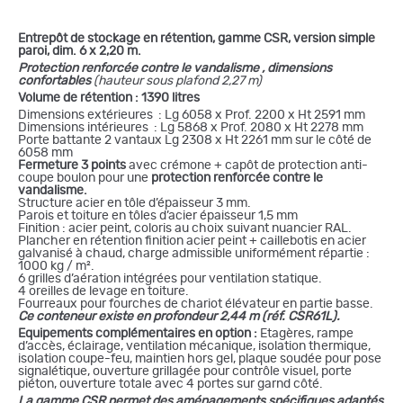
Entrepôt de stockage en rétention, gamme CSR, version simple
paroi, dim. 6 x
2,20 m
.
Protection renforcée contre le vandalisme , dimensions
confortables
(hauteur sous plafond 2,27 m)
Volume de rétention : 1390 litres
Dimensions extérieures : Lg 6058 x Prof. 2200 x Ht 2591 mm
Dimensions intérieures : Lg 5868 x Prof. 2080 x Ht 2278 mm
Porte battante 2 vantaux Lg 2308 x Ht 2261 mm sur le côté de
6058 mm
Fermeture 3 points
avec crémone + capôt de protection anti-
coupe boulon pour une
protection renforcée contre le
vandalisme.
Structure acier en tôle d’épaisseur 3 mm.
Parois et toiture en tôles d’acier épaisseur 1,5 mm
Finition : acier peint, coloris au choix suivant nuancier RAL.
Plancher en rétention finition acier peint + caillebotis en acier
galvanisé à chaud, charge admissible uniformément répartie :
1000 kg / m².
6 grilles d’aération intégrées pour ventilation statique.
4 oreilles de levage en toiture.
Fourreaux pour fourches de chariot élévateur en partie basse.
Ce conteneur existe en profondeur 2,44 m (réf. CSR61L).
Equipements complémentaires en option :
Etagères, rampe
d’accès, éclairage, ventilation mécanique, isolation thermique,
isolation coupe-feu, maintien hors gel, plaque soudée pour pose
signalétique, ouverture grillagée pour contrôle visuel, porte
piéton, ouverture totale avec 4 portes sur garnd côté.
La gamme CSR permet des aménagements spécifiques adaptés