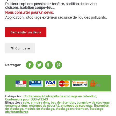
Plusieurs options possibles : fenêtre, portillon de service,
cloisons, isolation coupe-feu,…
Nous consulter pour un devis.
Application
: stockage extérieur sécurisé de liquides polluants.
Demander un devis
Compare
Partager
Catégories :
Conteneurs & Entrepôts de stockage en rétention
,
Conteneurs pour DDS et DMS
Étiquettes :
apie
,
armoire dms
,
bac de rétention
,
bungalow de stockage
,
conteneur dms
,
entrepot de sécurité
,
entrepot de stockage
,
Entrepôts
de stockage
,
module de stockage
,
stockage en rétention
,
Stockage
phytosanitaires