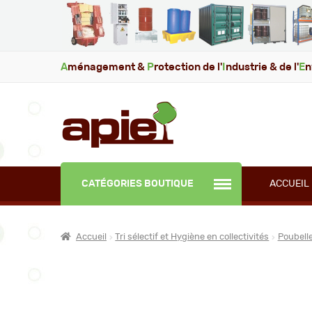
A
ménagement &
P
rotection de l'
I
ndustrie & de l'
E
n
CATÉGORIES BOUTIQUE
ACCUEIL
Accueil
Tri sélectif et Hygiène en collectivités
Poubelle