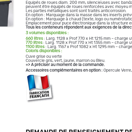
Equipés de roues diam. 200 mm, silencieuses avec bandage 
peuvent être équipés de roues renforcées avec moyeu mét
Les parties métalliques sont sont traités anticorrosion.
En option : Marquage dans la masse dans les inserts prévu
En option : Marquage à chaud (texte, logo ou numérotation
Emplacement pour puce électronique dans la structure en 
Tous les conteneurs répondent aux exigences de la direc
3 volumes disponibles :
660 litres
: Larg. 1128 x Prof 770 x Ht 1215 mm – charge ut
770 litres
: Larg. 1128 x Prof 770 x Ht 1355 mm – charge ut
1100 litres
: Larg. 1167 x Prof 1082 x Ht 1295 mm – charge 
Coloris disponibles :
Cuve grise ou verte
Couvercle gris, vert, jaune, marron ou Bleu.
=> A préciser au moment de la commande.
Accessoires complémentaires en option :
Opercule Verre,