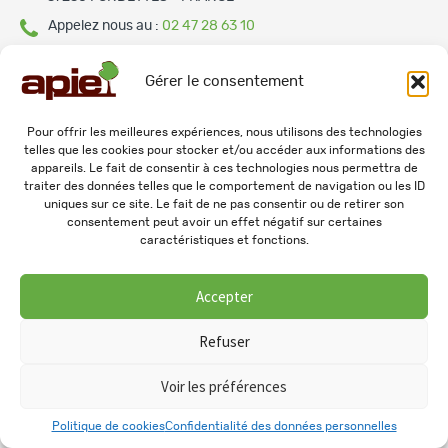
Appelez nous au :
02 47 28 63 10
E-mail :
apie@apie.fr
Gérer le consentement
Pour offrir les meilleures expériences, nous utilisons des technologies
NOTRE SOCIÉTÉ
telles que les cookies pour stocker et/ou accéder aux informations des
appareils. Le fait de consentir à ces technologies nous permettra de
traiter des données telles que le comportement de navigation ou les ID
uniques sur ce site. Le fait de ne pas consentir ou de retirer son
Qui sommes nous ?
consentement peut avoir un effet négatif sur certaines
caractéristiques et fonctions.
Mentions légales
Accepter
INFORMATIONS
Refuser
Livraison
Voir les préférences
Commander en ligne
0
Politique de cookies
Confidentialité des données personnelles
Conditions générales de ventes