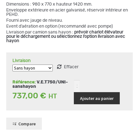
à
Dimensions : 980 x 770 x hauteur 1420 mm.
790,00 €
Enveloppe extérieure en acier galvanisé, réservoir intérieur en
PEHD.
Fourni avec jauge de niveau.
Event d’aération en option (recommandé avec pompe)
quantité
Livraison par camion sans hayon :
prévoir chariot élévateur
de
pour le déchargement ou sélectionnez l’option livraison avec
Cuve
hayon
750
L
pour
stockage
Livraison
de
gasoil,
Effacer
fioul,
GNR
Référence:
V.E.T750/UNI-
sanshayon
737,00
€
Ajouter au panier
Compare