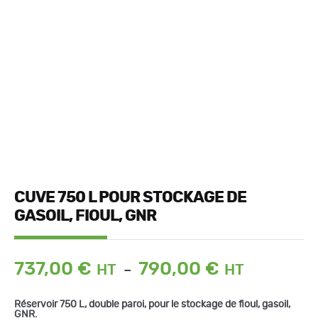
CUVE 750 L POUR STOCKAGE DE
GASOIL, FIOUL, GNR
Plage
737,00
€
790,00
€
–
de
prix :
Réservoir 750 L, double paroi, pour le stockage de fioul, gasoil,
737,00 €
GNR.