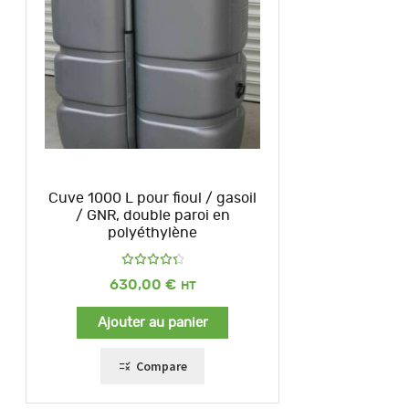
Cuve 1000 L pour fioul / gasoil
/ GNR, double paroi en
polyéthylène
Note
630,00
€
4.45
sur
5
Ajouter au panier
Compare