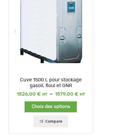
Cuve 1500 L pour stockage
gasoil, fioul et GNR
Plage
1526,00
€
–
1579,00
€
de
prix :
Choix des options
1526,00 €
à
1579,00 €
Compare