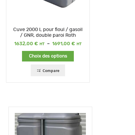
Cuve 2000 L pour fioul / gasoil
/ GNR, double paroi Roth
Plage
1632,00
€
–
1691,00
€
de
prix :
Choix des options
1632,00 €
à
1691,00 €
Compare