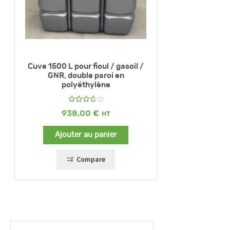
Cuve 1500 L pour fioul / gasoil /
GNR, double paroi en
polyéthylène
Note
938,00
€
3.83
sur 5
Ajouter au panier
Compare