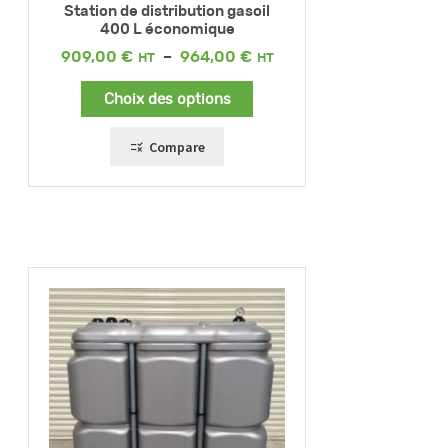
Station de distribution gasoil
400 L économique
Plage
909,00
€
–
964,00
€
de
prix :
Choix des options
909,00 €
à
964,00 €
Compare