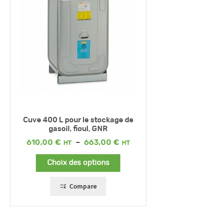
Cuve 400 L pour le stockage de
gasoil, fioul, GNR
Plage
610,00
€
–
663,00
€
de
prix :
Choix des options
610,00 €
à
663,00 €
Compare