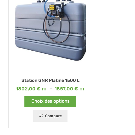
Station GNR Platine 1500 L
Plage
1802,00
€
–
1857,00
€
de
prix :
Choix des options
1802,00 €
à
1857,00 €
Compare