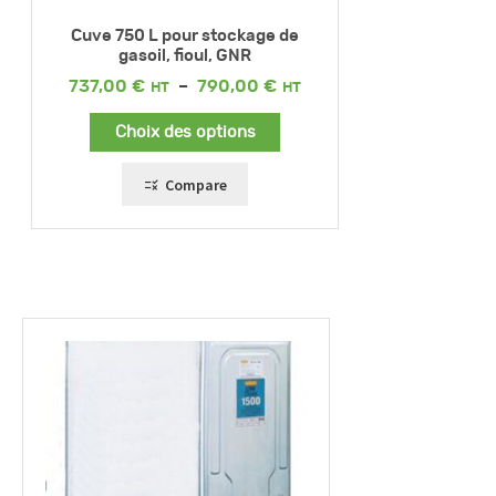
Cuve 750 L pour stockage de
gasoil, fioul, GNR
Plage
737,00
€
–
790,00
€
de
prix :
Choix des options
737,00 €
à
790,00 €
Compare