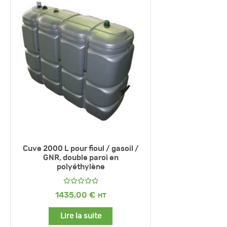
Cuve 2000 L pour fioul / gasoil /
GNR, double paroi en
polyéthylène
Note
5.00
1435,00
€
sur 5
Lire la suite