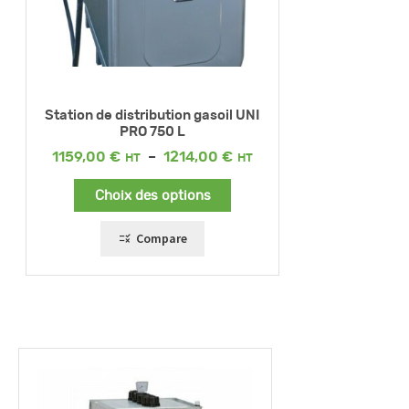
Station de distribution gasoil UNI
PRO 750 L
Plage
1159,00
€
–
1214,00
€
de
prix :
Choix des options
1159,00 €
à
1214,00 €
Compare