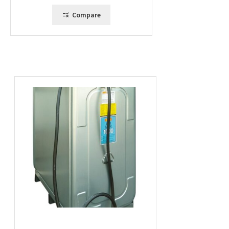
à
2155,00 €
Compare