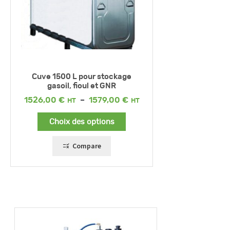
Cuve 1500 L pour stockage
gasoil, fioul et GNR
Plage
1526,00
€
–
1579,00
€
de
prix :
Choix des options
1526,00 €
à
1579,00 €
Compare