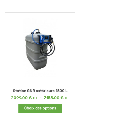
Station GNR extérieure 1500 L
Plage
2099,00
€
–
2155,00
€
de
prix :
Choix des options
2099,00 €