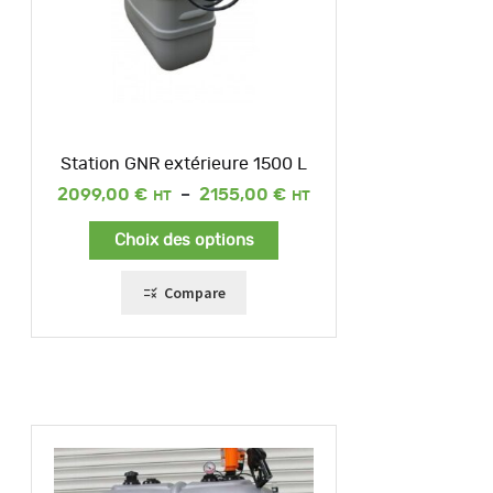
Station GNR extérieure 1500 L
Plage
2099,00
€
–
2155,00
€
de
prix :
Choix des options
2099,00 €
à
2155,00 €
Compare