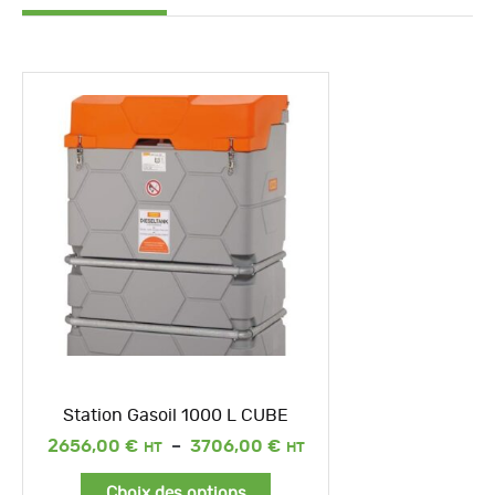
Station Gasoil 1000 L CUBE
Plage
2656,00
€
–
3706,00
€
de
prix :
Choix des options