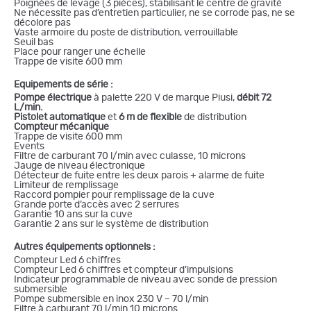
Poignées de levage (3 pièces), stabilisant le centre de gravité
Ne nécessite pas d’entretien particulier, ne se corrode pas, ne se
décolore pas
Vaste armoire du poste de distribution, verrouillable
Seuil bas
Place pour ranger une échelle
Trappe de visite 600 mm
Equipements de série :
Pompe électrique
à palette 220 V de marque Piusi,
débit 72
L/min.
Pistolet automatique
et
6 m de flexible
de distribution
Compteur mécanique
Trappe de visite 600 mm
Events
Filtre de carburant 70 l/min avec culasse, 10 microns
Jauge de niveau électronique
Détecteur de fuite entre les deux parois + alarme de fuite
Limiteur de remplissage
Raccord pompier pour remplissage de la cuve
Grande porte d’accès avec 2 serrures
Garantie 10 ans sur la cuve
Garantie 2 ans sur le système de distribution
Autres équipements optionnels :
Compteur Led 6 chiffres
Compteur Led 6 chiffres et compteur d’impulsions
Indicateur programmable de niveau avec sonde de pression
submersible
Pompe submersible en inox 230 V – 70 l/min
Filtre à carburant 70 l/min 10 microns