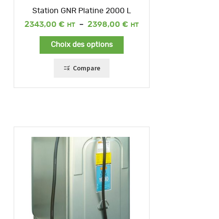
Station GNR Platine 2000 L
Plage
2343,00
€
–
2398,00
€
de
prix :
Choix des options
2343,00 €
à
2398,00 €
Compare