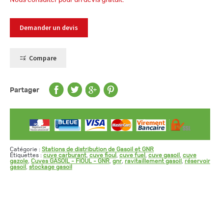
Demander un devis
Compare
Partager
Catégorie :
Stations de distribution de Gasoil et GNR
Étiquettes :
cuve carburant
,
cuve fioul
,
cuve fuel
,
cuve gasoil
,
cuve
gazole
,
Cuves GASOIL - FIOUL - GNR
,
gnr
,
ravitaillement gasoil
,
réservoir
gasoil
,
stockage gasoil