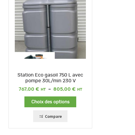
Station Eco gasoil 750 L avec
pompe 30L/min 230 V
Plage
767,00
€
–
805,00
€
de
prix :
Choix des options
767,00 €
à
805,00 €
Compare