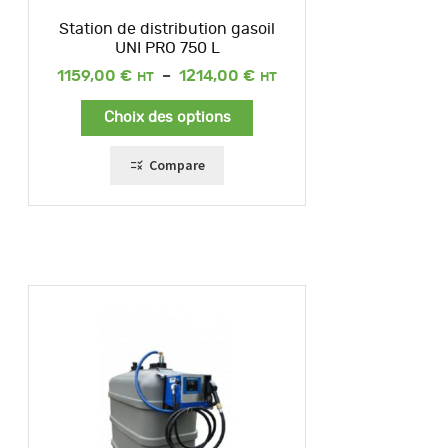
Station de distribution gasoil
UNI PRO 750 L
Plage
1159,00
€
–
1214,00
€
de
prix :
Choix des options
1159,00 €
à
1214,00 €
Compare