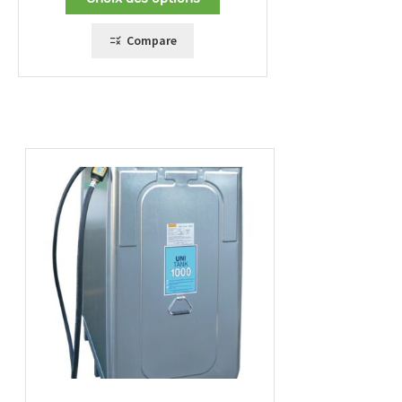
2656,00 €
à
3706,00 €
Compare