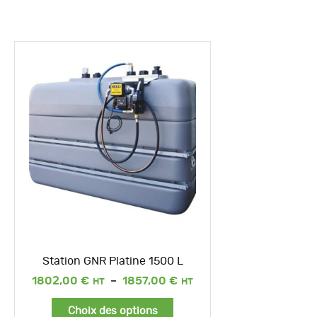
Station GNR Platine 1500 L
Plage
1802,00
€
–
1857,00
€
de
prix :
Choix des options
1802,00 €