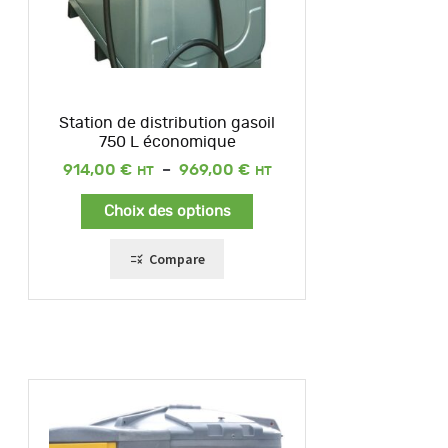
Station de distribution gasoil
750 L économique
Plage
914,00
€
–
969,00
€
de
prix :
Choix des options
914,00 €
à
969,00 €
Compare