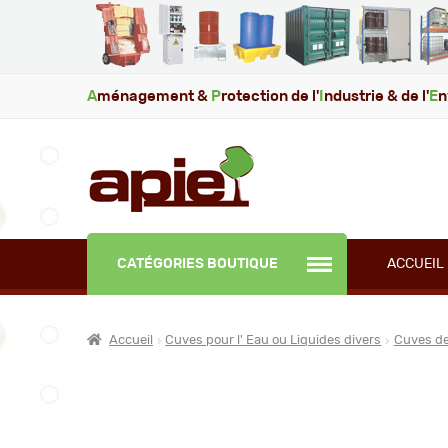
A
ménagement &
P
rotection de l'
I
ndustrie & de l'
E
n
CATÉGORIES BOUTIQUE
ACCUEIL
Accueil
Cuves pour l' Eau ou Liquides divers
Cuves d