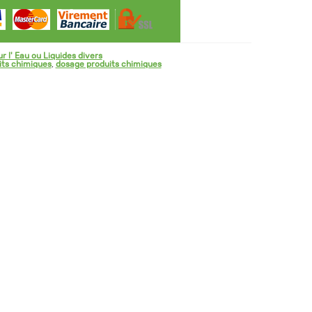
r l' Eau ou Liquides divers
its chimiques
,
dosage produits chimiques