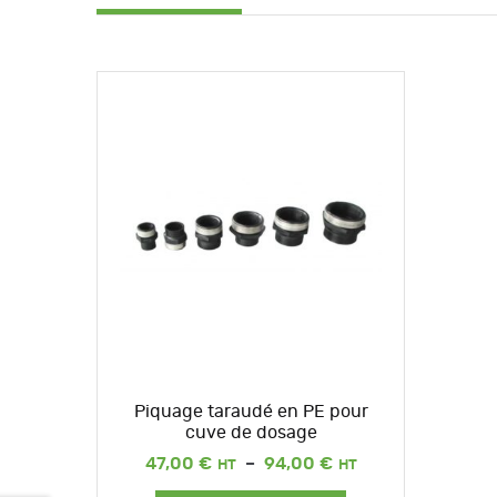
Piquage taraudé en PE pour
cuve de dosage
Plage
47,00
€
–
94,00
€
de