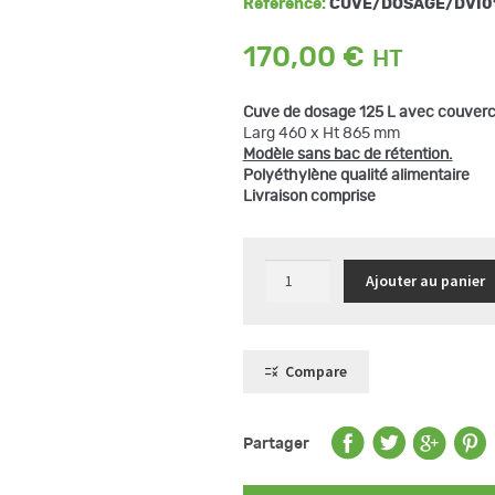
Référence:
CUVE/DOSAGE/DVI0
170,00
€
Cuve de dosage 125 L avec couvercl
Larg 460 x Ht 865 mm
Modèle sans bac de rétention.
Polyéthylène qualité alimentaire
Livraison comprise
quantité
Ajouter au panier
de
Cuve
de
dosage
verticale
125
Compare
L,
à
dos
plat
Partager