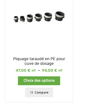
Piquage taraudé en PE pour
cuve de dosage
Plage
47,00
€
–
94,00
€
de
prix :
Choix des options
47,00 €
à
94,00 €
Compare