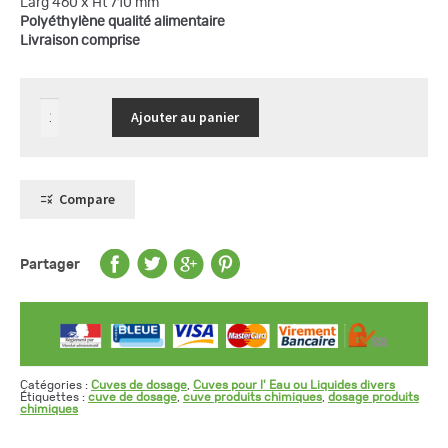
Larg 460 x Ht 710 mm
Polyéthylène
qualité alimentaire
Livraison comprise
quantité
Ajouter au panier
de
Cuve
de
dosage
verticale
60
Compare
L,
avec
rétention
Partager
Catégories :
Cuves de dosage
,
Cuves pour l' Eau ou Liquides divers
Étiquettes :
cuve de dosage
,
cuve produits chimiques
,
dosage produits
chimiques