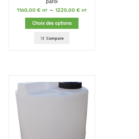
paroi
Plage
1160,00
€
–
1220,00
€
de
prix :
Choix des options
1160,00 €
à
1220,00 €
Compare