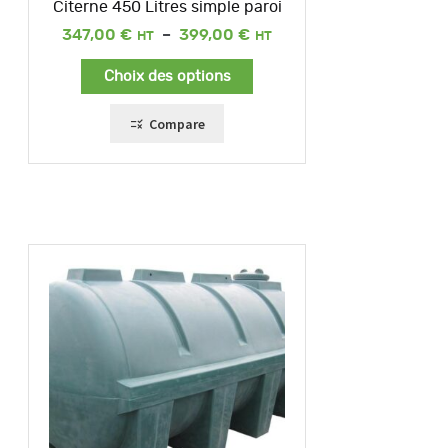
Citerne 450 Litres simple paroi
Plage
347,00
€
–
399,00
€
de
prix :
Choix des options
347,00 €
à
399,00 €
Compare