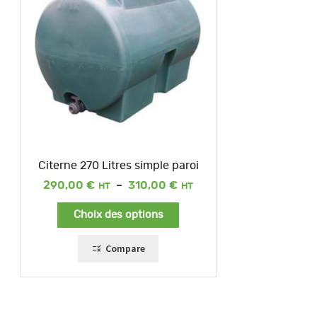
Citerne 270 Litres simple paroi
Plage
290,00
€
–
310,00
€
de
prix :
Choix des options
290,00 €
à
310,00 €
Compare