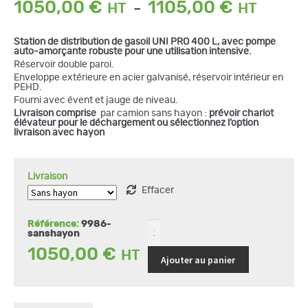
Plage
1050,00
€
1105,00
€
–
de
prix :
Station de distribution de gasoil UNI PRO 400 L, avec pompe
1050,0
auto-amorçante robuste pour une utilisation intensive.
à
Réservoir double paroi.
1105,00
Enveloppe extérieure en acier galvanisé, réservoir intérieur en
PEHD.
Fourni avec évent et jauge de niveau.
quantité
Livraison comprise
par camion sans hayon :
prévoir chariot
de
élévateur pour le déchargement ou sélectionnez l’option
Station
livraison avec hayon
de
distribution
gasoil
UNI
PRO
Livraison
400
Effacer
L
Référence:
9986-
sanshayon
1050,00
€
Ajouter au panier