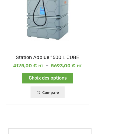
Station Adblue 1500 L CUBE
Plage
4125,00
€
–
5693,00
€
de
prix :
Choix des options
4125,00 €
à
5693,00 €
Compare