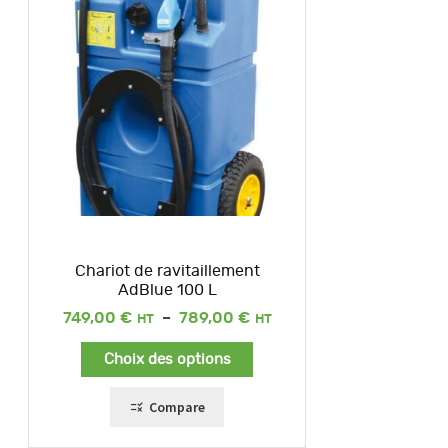
Chariot de ravitaillement
AdBlue 100 L
Plage
749,00
€
–
789,00
€
de
prix :
Choix des options
749,00 €
à
789,00 €
Compare