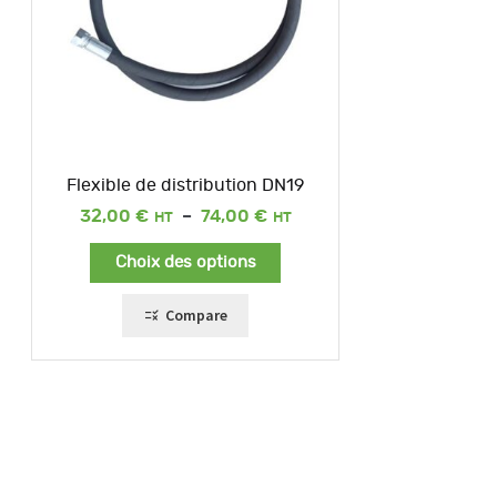
Flexible de distribution DN19
Plage
32,00
€
–
74,00
€
de
prix :
Choix des options
32,00 €
à
74,00 €
Compare