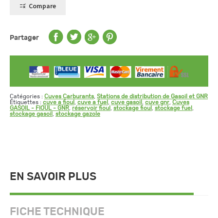
Compare
Partager
Catégories :
Cuves Carburants
,
Stations de distribution de Gasoil et GNR
Étiquettes :
cuve a fioul
,
cuve a fuel
,
cuve gasoil
,
cuve gnr
,
Cuves
GASOIL - FIOUL - GNR
,
réservoir fioul
,
stockage fioul
,
stockage fuel
,
stockage gasoil
,
stockage gazole
EN SAVOIR PLUS
FICHE TECHNIQUE