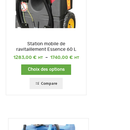
Station mobile de
ravitaillement Essence 60 L
Plage
1283,00
€
–
1740,00
€
de
prix :
Choix des options
1283,00 €
à
1740,00 €
Compare