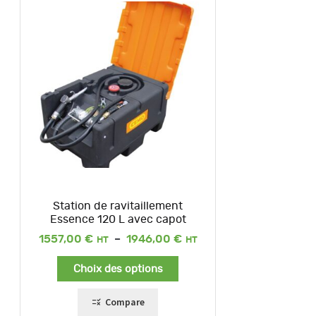
Station de ravitaillement
Essence 120 L avec capot
Plage
1557,00
€
–
1946,00
€
de
prix :
Choix des options
1557,00 €
à
1946,00 €
Compare