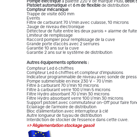
Pompe électrique
à palette 220 V de marque Piusi,
débit 
Pistolet automatique
et
6 m de flexible
de distribution
Compteur mécanique
Trappe de visite 600 mm
Events
Filtre de carburant 70 l/min avec culasse, 10 microns
Jauge de niveau électronique
Détecteur de fuite entre les deux parois + alarme de fuite
Limiteur de remplissage
Raccord pompier pour remplissage de la cuve
Grande porte d’accès avec 2 serrures
Garantie 10 ans sur la cuve
Garantie 2 ans sur le système de distribution
Autres équipements optionnels :
Compteur Led 6 chiffres
Compteur Led 6 chiffres et compteur d’impulsions
Indicateur programmable de niveau avec sonde de press
Pompe submersible en inox 230 V – 70 l/min
Filtre à carburant 70 l/min 10 microns
Filtre à carburant verre 100 l/min 5 microns
Filtre Hydro absorbant 70 l/min 30 microns
Filtre Hydro absorbant verre 100 l/min 30 microns
Support pistolet avec commutateur on-Off pour faire fo
Eclairage de l’armoire de distribution
Bloc d’alimentation avec interrupteur à clé
Autre longueur de tuyau de distribution
Interdiction de stocker de l’essence dans cette cuve.
=>
Règlementation stockage gasoil