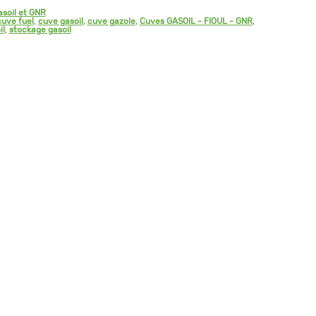
asoil et GNR
cuve fuel
,
cuve gasoil
,
cuve gazole
,
Cuves GASOIL - FIOUL - GNR
,
il
,
stockage gasoil