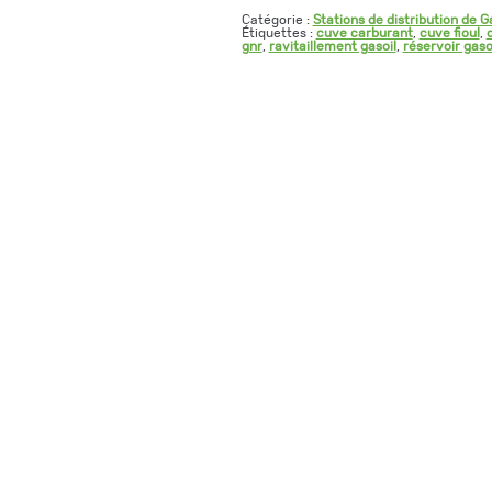
Catégorie :
Stations de distribution de G
Étiquettes :
cuve carburant
,
cuve fioul
,
gnr
,
ravitaillement gasoil
,
réservoir gaso