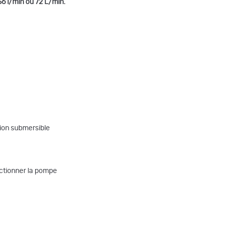
56 l/min ou 72 L/min.
ion submersible
nctionner la pompe