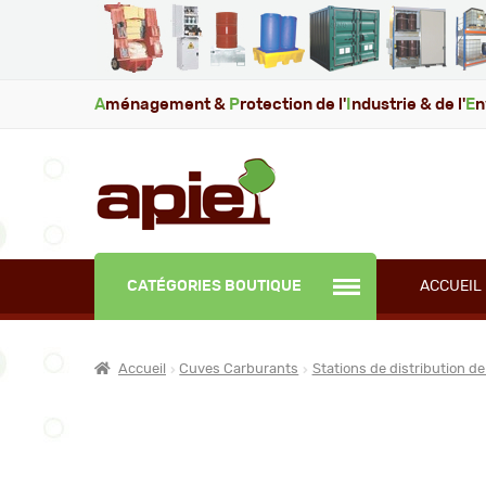
A
ménagement &
P
rotection de l'
I
ndustrie & de l'
E
n
CATÉGORIES BOUTIQUE
ACCUEIL
Accueil
Cuves Carburants
Stations de distribution de