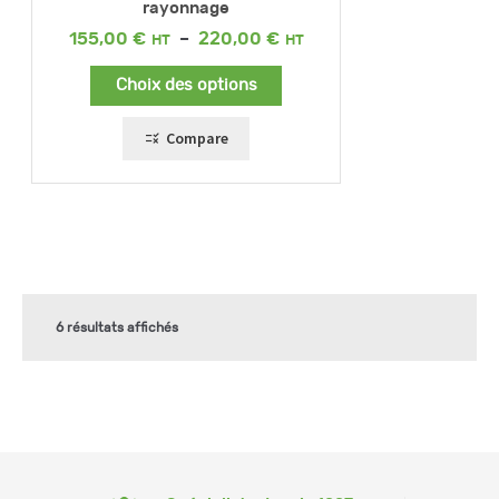
rayonnage
Plage
155,00
€
–
220,00
€
de
prix :
Choix des options
155,00 €
à
220,00 €
Compare
6 résultats affichés