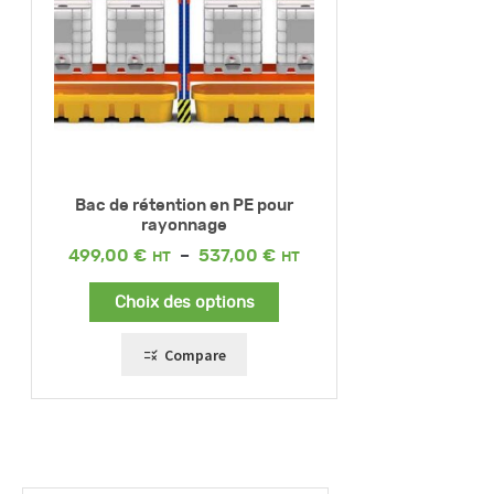
Bac de rétention en PE pour
rayonnage
Plage
499,00
€
–
537,00
€
de
prix :
Choix des options
499,00 €
à
537,00 €
Compare