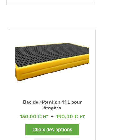
Bac de rétention 41 L pour
étagère
Plage
130,00
€
–
190,00
€
de
prix :
Choix des options
130,00 €
à