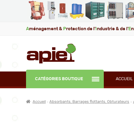
A
ménagement &
P
rotection de l'
I
ndustrie & de l'
E
n
CATÉGORIES BOUTIQUE
ACCUEIL
Accueil
Absorbants, Barrages flottants, Obturateurs