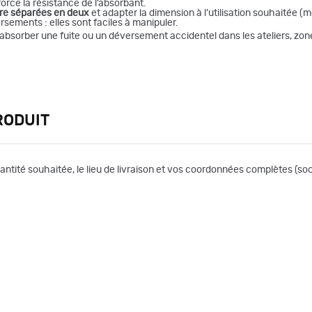
orce la résistance de l’absorbant.
tre séparées en deux
et adapter la dimension à l’utilisation souhaitée (
rsements : elles sont faciles à manipuler.
r absorber une fuite ou un déversement accidentel dans les ateliers, zo
RODUIT
uantité souhaitée, le lieu de livraison et vos coordonnées complètes (