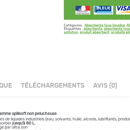
Catégories :
Absorbants tous liquides
,
Ab
Étiquettes :
absorbants
,
absorbants tous
pollution
,
produit absorbant
,
produits a
IQUE
TÉLÉCHARGEMENTS
AVIS (0)
 gamme spillsoft non pelucheuse.
s de liquides industriels (eau, solvants, huile, alcools, lubrifiants, prod
bsorber
jusqu’à 80 L.
e par ultra son