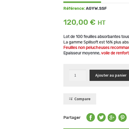
Référence:
AGYW.SSF
120,00
€
Lot de 100 feuilles absorbantes tous
La gamme Spillsoft est 16% plus ab
Feuilles non pelucheuses recomm
Epaisseur moyenne,
voile de renfort
quantité
Ajouter au panier
de
100
feuilles
50x40
cm
qualité
Compare
spillsoft
absorbantes
tous
liquides
Partager