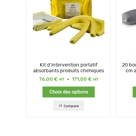
Kit d’intervention portatif
20 bo
absorbants produits chimiques
cm a
Plage
76,00
€
–
171,00
€
de
prix :
Choix des options
76,00 €
à
171,00 €
Compare