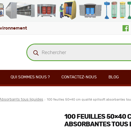
vironnement
Recherche
de
produits
QUI SOMMES NOUS ?
CONTACTEZ-NOUS
BLOG
Absorbants tous liquides
100 feuilles 50×40 cm qualité spillsoft absorbantes tou
100 FEUILLES 50×40 
ABSORBANTES TOUS 