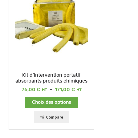
Kit d’intervention portatif
absorbants produits chimiques
Plage
76,00
€
–
171,00
€
de
prix :
Choix des options
76,00 €
à
171,00 €
Compare