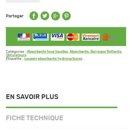
cm
absorbants
pour
tous
Partager
liquides
Catégories :
Absorbants tous liquides
,
Absorbants, Barrages flottants,
Obturateurs
Étiquette :
coussin absorbants hydrocarbures
EN SAVOIR PLUS
FICHE TECHNIQUE