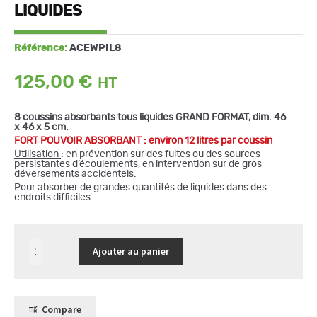
LIQUIDES
Référence:
ACEWPIL8
125,00
€
8 coussins absorbants tous liquides GRAND FORMAT, dim. 46
x 46 x 5 cm.
FORT POUVOIR ABSORBANT : environ 12 litres par coussin
Utilisation
: en prévention sur des fuites ou des sources
persistantes d’écoulements, en intervention sur de gros
déversements accidentels.
Pour absorber de grandes quantités de liquides dans des
endroits difficiles.
quantité
Ajouter au panier
de
8
coussins
grand
format
dim.
Compare
46x46