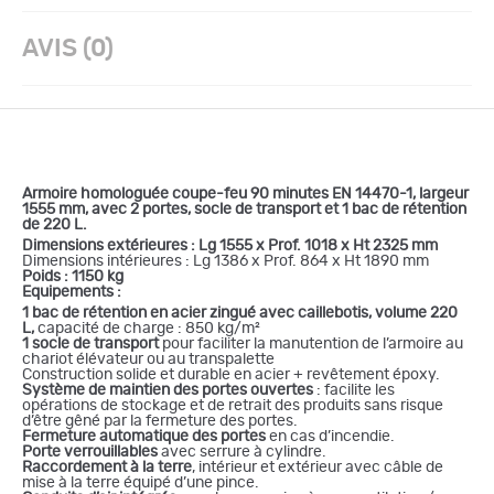
AVIS (0)
Armoire homologuée coupe-feu 90 minutes
EN 14470-1, largeur
1555 mm, avec 2 portes, socle de transport et 1 bac de rétention
de 220 L.
Dimensions extérieures : Lg 1555 x Prof. 1018 x Ht 2325 mm
Dimensions intérieures : Lg 1386 x Prof. 864 x Ht 1890 mm
Poids : 1150 kg
Equipements :
1 bac de rétention en acier zingué avec caillebotis, volume 220
L,
capacité de charge : 850 kg/m²
1 socle de transport
pour faciliter la manutention de l’armoire au
chariot élévateur ou au transpalette
Construction solide et durable en acier + revêtement époxy.
Système de maintien des portes ouvertes
: facilite les
opérations de stockage et de retrait des produits sans risque
d’être gêné par la fermeture des portes.
Fermeture automatique des portes
en cas d’incendie.
Porte verrouillables
avec serrure à cylindre.
Raccordement à la terre
, intérieur et extérieur avec câble de
mise à la terre équipé d’une pince.