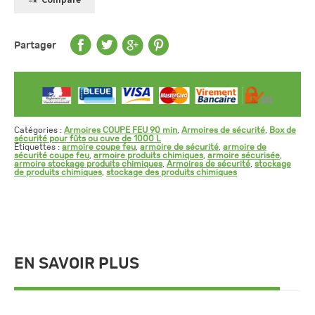
Partager
Catégories :
Armoires COUPE FEU 90 min
,
Armoires de sécurité
,
Box de
sécurité pour fûts ou cuve de 1000 L
Étiquettes :
armoire coupe feu
,
armoire de sécurité
,
armoire de
sécurité coupe feu
,
armoire produits chimiques
,
armoire sécurisée
,
armoire stockage produits chimiques
,
Armoires de sécurité
,
stockage
de produits chimiques
,
stockage des produits chimiques
EN SAVOIR PLUS