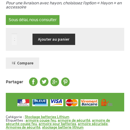
Pour une livraison avec hayon, choisissez l’option « Hayon » en
accessoire
Sous délai, nous consulter
quantité
Ajouter au panier
de
Armoire
coupe-
feu
90
min
Compare
pour
batteries
lithium
modèle
haut
Partager
avec
2
portes
avec
alarme
Catégorie :
Stockage batteries Lithium
Étiquettes :
armoire coupe feu
,
armoire de sécurité
,
armoire de
sécurité coupe feu
,
armoire pour batteries
,
armoire sécurisée
,
Armoires de sécurité
,
stockage batterie lithium