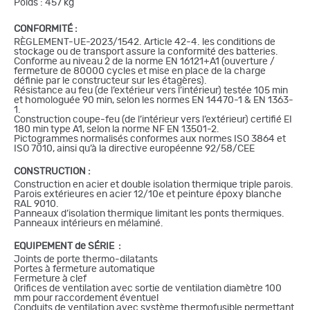
Poids : 457 kg
CONFORMITÉ :
RÈGLEMENT-UE-2023/1542. Article 42-4. les conditions de
stockage ou de transport assure la conformité des batteries.
Conforme au niveau 2 de la norme EN 16121+A1 (ouverture /
fermeture de 80000 cycles et mise en place de la charge
définie par le constructeur sur les étagères).
Résistance au feu (de l’extérieur vers l’intérieur) testée 105 min
et homologuée 90 min, selon les normes EN 14470-1 & EN 1363-
1.
Construction coupe-feu (de l’intérieur vers l’extérieur) certifié EI
180 min type A1, selon la norme NF EN 13501-2.
Pictogrammes normalisés conformes aux normes ISO 3864 et
ISO 7010, ainsi qu’à la directive européenne 92/58/CEE
CONSTRUCTION :
Construction en acier et double isolation thermique triple parois.
Parois extérieures en acier 12/10e et peinture époxy blanche
RAL 9010.
Panneaux d’isolation thermique limitant les ponts thermiques.
Panneaux intérieurs en mélaminé.
EQUIPEMENT de SÉRIE :
Joints de porte thermo-dilatants
Portes à fermeture automatique
Fermeture à clef
Orifices de ventilation avec sortie de ventilation diamètre 100
mm pour raccordement éventuel
Conduits de ventilation avec système thermofusible permettant