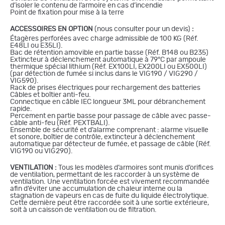
d’isoler le contenu de l’armoire en cas d’incendie
Point de fixation pour mise à la terre
ACCESSOIRES EN OPTION
(nous consulter pour un devis)
:
Étagères perforées avec charge admissible de 100 KG (Réf.
E48LI ou E35LI).
Bac de rétention amovible en partie basse (Réf. B148 ou B235)
Extincteur à déclenchement automatique à 79°C par ampoule
thermique spécial lithium (Réf. EX100LI, EX200LI ou EX500LI)
(par détection de fumée si inclus dans le VIG190 / VIG290 /
VIG590).
Rack de prises électriques pour rechargement des batteries
Câbles et boîtier anti-feu.
Connectique en câble IEC longueur 3ML pour débranchement
rapide.
Percement en partie basse pour passage de câble avec passe-
câble anti-feu (Réf. PEXTBALI).
Ensemble de sécurité et d’alarme comprenant : alarme visuelle
et sonore, boîtier de contrôle, extincteur à déclenchement
automatique par détecteur de fumée, et passage de câble (Réf.
VIG190 ou VIG290).
VENTILATION :
Tous les modèles d’armoires sont munis d’orifices
de ventilation, permettant de les raccorder à un système de
ventilation. Une ventilation forcée est vivement recommandée
afin d’éviter une accumulation de chaleur interne ou la
stagnation de vapeurs en cas de fuite du liquide électrolytique.
Cette dernière peut être raccordée soit à une sortie extérieure,
soit à un caisson de ventilation ou de filtration.