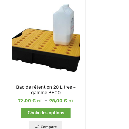
Bac de rétention 20 Litres –
gamme BECO
Plage
72,00
€
–
95,00
€
de
prix :
Choix des options
72,00 €
à
95,00 €
Compare