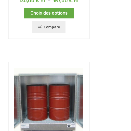
Plage
130,00
€
–
157,00
€
de
prix :
Choix des options
130,00 €
à
157,00 €
Compare