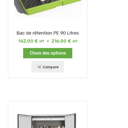
Bac de rétention PE 90 Litres
Plage
142,00
€
–
216,00
€
de
prix :
Choix des options
142,00 €
à
216,00 €
Compare