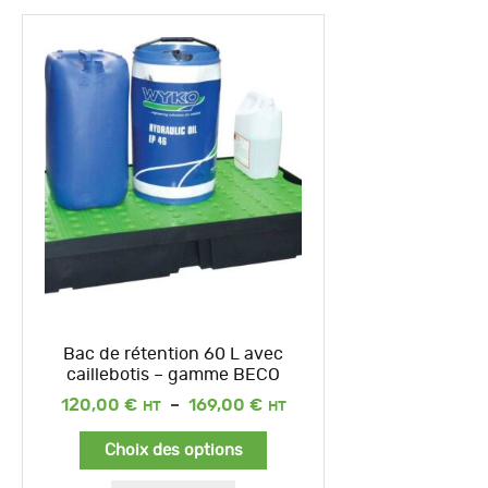
Bac de rétention 60 L avec
caillebotis – gamme BECO
Plage
120,00
€
–
169,00
€
de
prix :
Choix des options
120,00 €
à