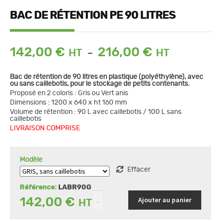
BAC DE RÉTENTION PE 90 LITRES
Plage
142,00
€
216,00
€
–
de
prix :
Bac de rétention de 90 litres en plastique (polyéthylène), avec
142,00 €
ou sans caillebotis, pour le stockage de petits contenants.
à
Proposé en 2 coloris : Gris ou Vert anis
216,00 €
Dimensions : 1200 x 640 x ht 160 mm
quantité
Volume de rétention : 90 L avec caillebotis / 100 L sans
de
caillebotis
Bac
de
LIVRAISON COMPRISE
rétention
PE
90
Litres
Modèle
Effacer
Référence:
LABR90G
Ajouter au panier
142,00
€