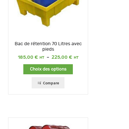
Bac de rétention 70 Litres avec
pieds
Plage
185,00
€
–
225,00
€
de
prix :
Choix des options
185,00 €
à
225,00 €
Compare