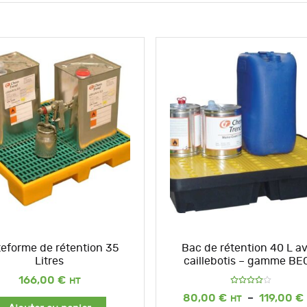
teforme de rétention 35
Bac de rétention 40 L a
Litres
caillebotis – gamme BE
166,00
€
Note
80,00
€
–
119,00
€
4.00