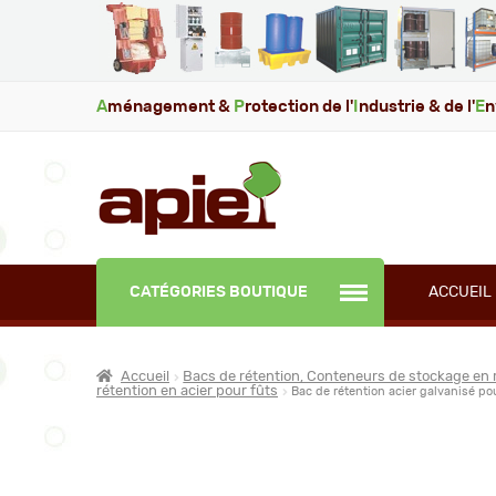
A
ménagement &
P
rotection de l'
I
ndustrie & de l'
E
n
CATÉGORIES BOUTIQUE
ACCUEIL
Accueil
Bacs de rétention, Conteneurs de stockage en 
rétention en acier pour fûts
Bac de rétention acier galvanisé po