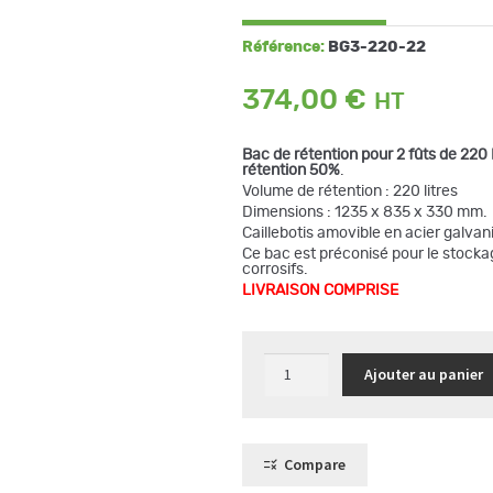
Référence:
BG3-220-22
374,00
€
Bac de rétention pour 2 fûts de 220
rétention 50%
.
Volume de rétention : 220 litres
Dimensions : 1235 x 835 x 330 mm.
Caillebotis amovible en acier galvan
Ce bac est préconisé pour le stockag
corrosifs.
LIVRAISON COMPRISE
quantité
Ajouter au panier
de
Bac
de
rétention
acier
galvanisé
Compare
pour
2