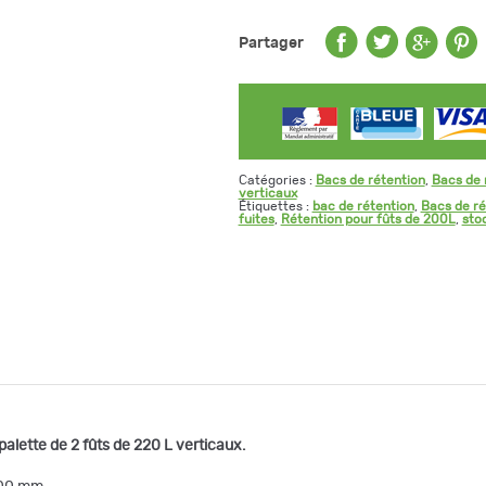
fûts
de
220
Partager
L
Catégories :
Bacs de rétention
,
Bacs de 
verticaux
Étiquettes :
bac de rétention
,
Bacs de ré
fuites
,
Rétention pour fûts de 200L
,
sto
palette de 2 fûts de 220 L verticaux.