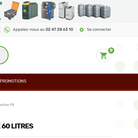
Appelez-nous au
02 47 28 63 10
Se connecter
0
PROMOTIONS
ention PE
 60 LITRES