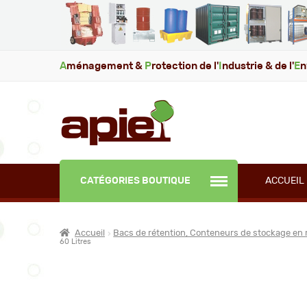
A
ménagement &
P
rotection de l'
I
ndustrie & de l'
E
n
CATÉGORIES BOUTIQUE
ACCUEIL
Accueil
Bacs de rétention, Conteneurs de stockage en 
60 Litres