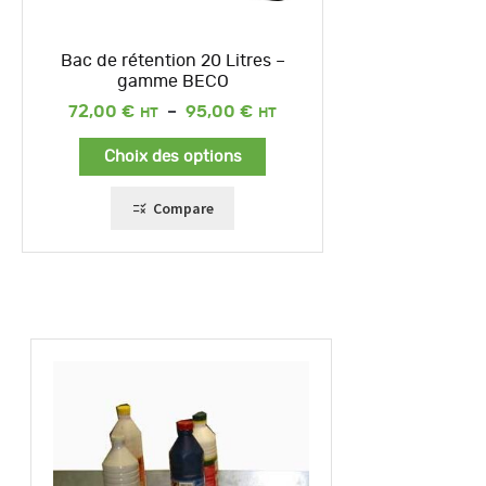
Bac de rétention 20 Litres –
gamme BECO
Plage
72,00
€
–
95,00
€
de
prix :
Choix des options
72,00 €
à
95,00 €
Compare