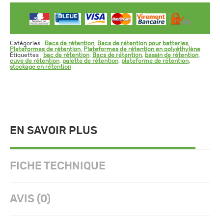
gamme
BECO
Catégories :
Bacs de rétention
,
Bacs de rétention pour batteries
,
Plateformes de rétention
,
Plateformes de rétention en polyéthylène
Étiquettes :
bac de rétention
,
Bacs de rétention
,
bassin de rétention
,
cuve de rétention
,
palette de rétention
,
plateforme de rétention
,
stockage en rétention
EN SAVOIR PLUS
FICHE TECHNIQUE
AVIS (0)