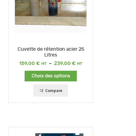
Cuvette de rétention acier 25
Litres
Plage
159,00
€
–
239,00
€
de
prix :
Choix des options
159,00 €
à
239,00 €
Compare