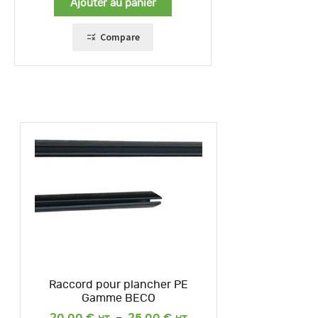
Ajouter au panier
Compare
Raccord pour plancher PE
Gamme BECO
Plage
20,00
€
–
25,00
€