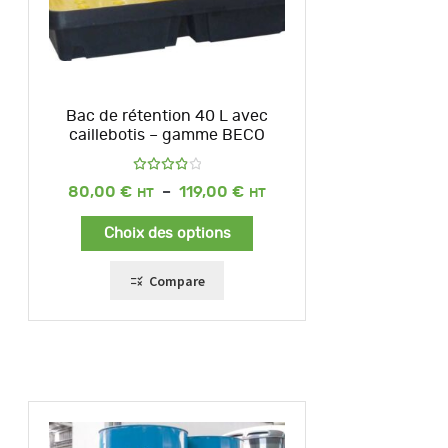
Bac de rétention 40 L avec
caillebotis – gamme BECO
Note
Plage
80,00
€
–
119,00
€
4.00
de
sur 5
prix :
Choix des options
80,00 €
à
119,00 €
Compare