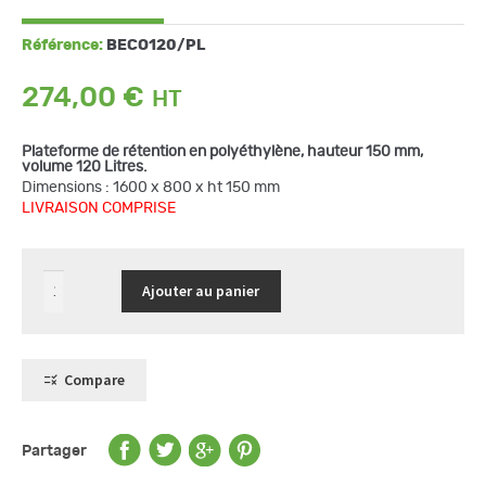
Référence:
BECO120/PL
274,00
€
Plateforme de rétention en polyéthylène, hauteur 150 mm,
volume 120 Litres.
Dimensions : 1600 x 800 x ht 150 mm
LIVRAISON COMPRISE
quantité
Ajouter au panier
de
Plateforme
de
rétention
120
L
Compare
-
Ht
150
mm
-
Partager
en
PEHD