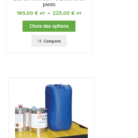
pieds
Plage
185,00
€
–
225,00
€
de
prix :
Choix des options
185,00 €
à
225,00 €
Compare