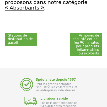
proposons dans notre catégorie
« Absorbants »
.
Navigation
Article
Article
Stations de
Armoires de
précédent :
suivant :
distribution de
sécurité coupe-
de
gasoil
feu 90 minutes
pour produits
inflammables
l’article
ou explosifs
Spécialiste depuis 1997
Pour les grands comptes,
l'industrie, les collectivités, et
les entreprises individuelles
Livraison rapide
Les colis sont expédiés en
24 à 48h après réception