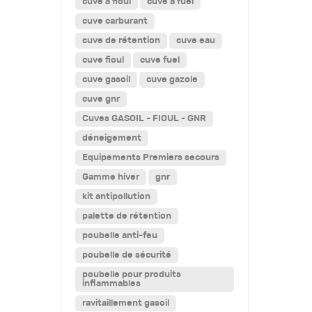
cuve a fioul
cuve a fuel
cuve carburant
cuve de rétention
cuve eau
cuve fioul
cuve fuel
cuve gasoil
cuve gazole
cuve gnr
Cuves GASOIL - FIOUL - GNR
déneigement
Equipements Premiers secours
Gamme hiver
gnr
kit antipollution
palette de rétention
poubelle anti-feu
poubelle de sécurité
poubelle pour produits
inflammables
ravitaillement gasoil