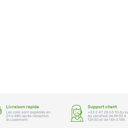
Livraison rapide
Support client
Les colis sont expédiés en
+33 2 47 28 63 10 du l
24 à 48h après réception
au vendredi de 8h30 à
du paiement
12h30 et de 14h à 18h