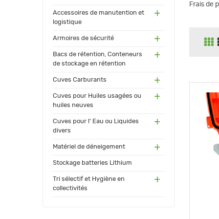
Frais de 
(55)
Accessoires de manutention et
logistique
(91)
Armoires de sécurité
(171
Bacs de rétention, Conteneurs
)
de stockage en rétention
(17
Cuves Carburants
3)
(24)
Cuves pour Huiles usagées ou
huiles neuves
(72)
Cuves pour l' Eau ou Liquides
divers
(34
Matériel de déneigement
)
(12)
Stockage batteries Lithium
(13
Tri sélectif et Hygiène en
0)
collectivités