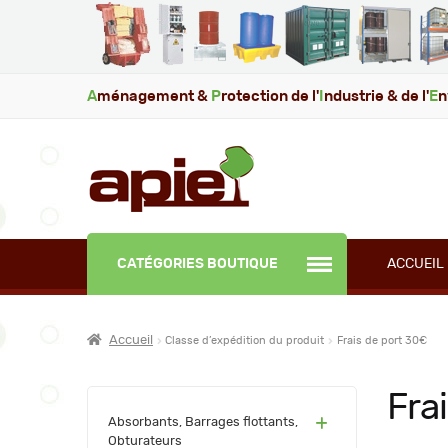
A
ménagement &
P
rotection de l'
I
ndustrie & de l'
E
n
CATÉGORIES BOUTIQUE
ACCUEIL
Accueil
Classe d’expédition du produit
Frais de port 30€
Fra
(60)
Absorbants, Barrages flottants,
Obturateurs