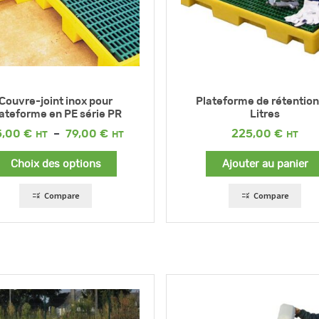
Couvre-joint inox pour
Plateforme de rétention
ateforme en PE série PR
Litres
Plage
5,00
€
–
79,00
€
225,00
€
de
prix :
Choix des options
Ajouter au panier
55,00 €
à
79,00 €
Compare
Compare