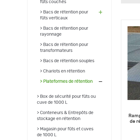
fûts couchés
(28)
Bacs de rétention pour
fûts verticaux
(6)
Bacs de rétention pour
rayonnage
(1)
Bacs de rétention pour
transformateurs
(2)
Bacs de rétention souples
(7)
Chariots en rétention
(17)
Plateformes de rétention
(11)
Box de sécurité pour fûts ou
cuve de 1000 L
(16)
Conteneurs & Entrepôts de
Ramp
stockage en rétention
de r
(1)
Magasin pour fûts et cuves
de 1000 L