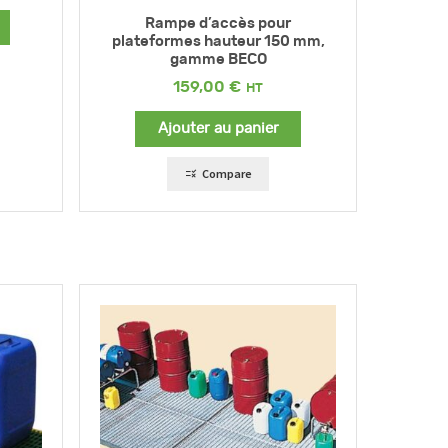
de
prix :
Rampe d’accès pour
20,00 €
plateformes hauteur 150 mm,
à
gamme BECO
25,00 €
159,00
€
Ajouter au panier
Compare