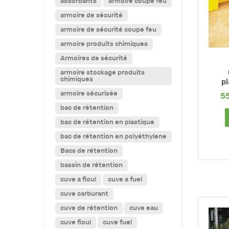
absorbants
armoire coupe feu
armoire de sécurité
armoire de sécurité coupe feu
armoire produits chimiques
Armoires de sécurité
armoire stockage produits
chimiques
pl
armoire sécurisée
5
bac de rétention
bac de rétention en plastique
bac de rétention en polyéthylene
Bacs de rétention
bassin de rétention
cuve a fioul
cuve a fuel
cuve carburant
cuve de rétention
cuve eau
cuve fioul
cuve fuel