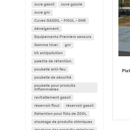
cuve gasoil
cuve gazole
cuve gnr
Cuves GASOIL - FIOUL - GNR
déneigement
Equipements Premiers secours
Gamme hiver
gnr
kit antipollution
palette de rétention
poubelle anti-feu
Pla
poubelle de sécurité
poubelle pour produits
inflammables
ravitaillement gasoil
réservoir fioul
réservoir gasoil
Rétention pour fûts de 200L
stockage de produits chimiques