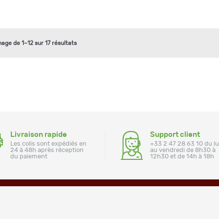
hage de 1–12 sur 17 résultats
Livraison rapide
Support client
Les colis sont expédiés en
+33 2 47 28 63 10 du l
24 à 48h après réception
au vendredi de 8h30 à
du paiement
12h30 et de 14h à 18h