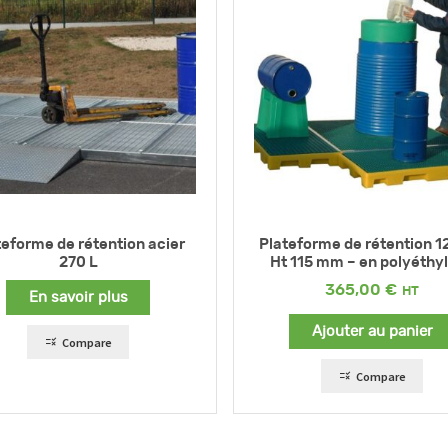
teforme de rétention acier
Plateforme de rétention 1
270 L
Ht 115 mm – en polyéthy
365,00
€
En savoir plus
Ajouter au panier
Compare
Compare