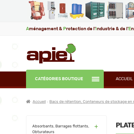
A
ménagement &
P
rotection de l'
I
ndustrie & de l'
E
n
CATÉGORIES BOUTIQUE
ACCUEIL
Accueil
Bacs de rétention, Conteneurs de stockage en 
PLAT
(60)
Absorbants, Barrages flottants,
Obturateurs