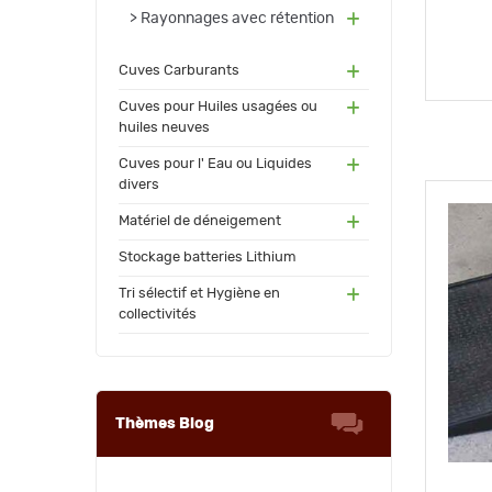
(14)
Rayonnages avec rétention
(17
Cuves Carburants
3)
(24)
Cuves pour Huiles usagées ou
huiles neuves
(72)
Cuves pour l' Eau ou Liquides
divers
(34
Matériel de déneigement
)
(12)
Stockage batteries Lithium
(13
Tri sélectif et Hygiène en
0)
collectivités
Thèmes Blog