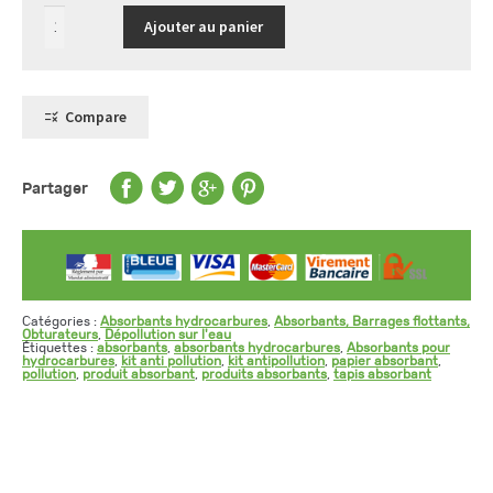
quantité
Ajouter au panier
de
Rouleau
largeur
80
cm
x
Compare
Lg
40
m
double
épaisseur
Partager
-
gamme
standard
Catégories :
Absorbants hydrocarbures
,
Absorbants, Barrages flottants,
Obturateurs
,
Dépollution sur l'eau
Étiquettes :
absorbants
,
absorbants hydrocarbures
,
Absorbants pour
hydrocarbures
,
kit anti pollution
,
kit antipollution
,
papier absorbant
,
pollution
,
produit absorbant
,
produits absorbants
,
tapis absorbant