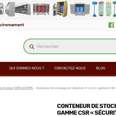
vironnement
Recherche
de
produits
QUI SOMMES NOUS ?
CONTACTEZ-NOUS
BLOG
urs pour DDS et DMS
Conteneur de stockage en rétention 3 x 2,2 m, gamme CSR 
CONTENEUR DE STOCKA
GAMME CSR « SÉCURI